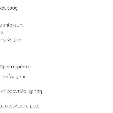
και τους
 επίσκεψη.
ν.
γιών (π.χ.
 Προετοιμάστε:
ροντίδας και
ική φροντίδα, χρήση
εία επούλωσης μετά