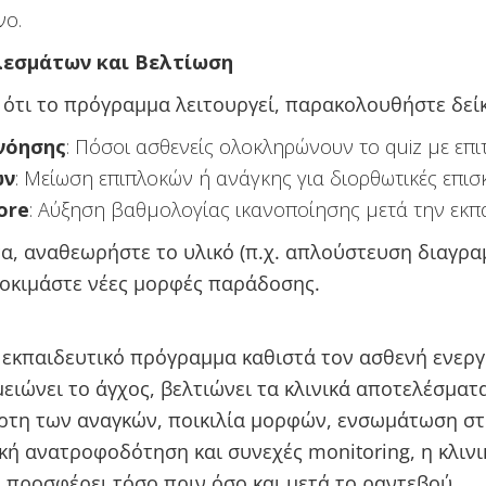
νο.
λεσμάτων και Βελτίωση
 ότι το πρόγραμμα λειτουργεί, παρακολουθήστε δείκ
νόησης
: Πόσοι ασθενείς ολοκληρώνουν το quiz με επιτ
ών
: Μείωση επιπλοκών ή ανάγκης για διορθωτικές επισκ
ore
: Αύξηση βαθμολογίας ικανοποίησης μετά την εκπ
α, αναθεωρήστε το υλικό (π.χ. απλούστευση διαγρ
δοκιμάστε νέες μορφές παράδοσης.
εκπαιδευτικό πρόγραμμα καθιστά τον ασθενή ενερ
μειώνει το άγχος, βελτιώνει τα κλινικά αποτελέσματα
ρτη των αναγκών, ποικιλία μορφών, ενσωμάτωση στ
κή ανατροφοδότηση και συνεχές monitoring, η κλινι
 προσφέρει τόσο πριν όσο και μετά το ραντεβού.