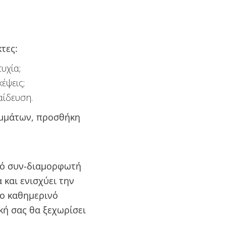
τες:
υχία;
έψεις;
αίδευση.
αμμάτων, προσθήκη
γό συν-διαμορφωτή
 και ενισχύει την
ο καθημερινό
κή σας θα ξεχωρίσει