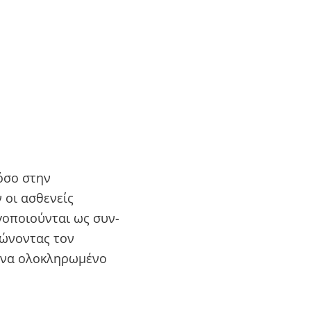
όσο στην
 οι ασθενείς
ργοποιούνται ως συν-
ιώνοντας τον
 ένα ολοκληρωμένο