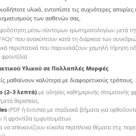
ιοδήποτε υλικό, εντοπίστε τις συχνότερες απορίες 
ληματισμούς των ασθενών σας.
φοδότηση μέσω σύντομων ερωτηματολογίων μετά την
FAQs” που ανακύπτουν κατά τη διάρκεια των συνεδριώ
ρικά περιστατικά που παρουσιάζουν χαμηλή τήρηση οδη
 φροντίδα).
δακτικού Υλικού σε Πολλαπλές Μορφές
είς μαθαίνουν καλύτερα με διαφορετικούς τρόπους.
ο (2–3 λεπτά)
με οδηγίες καθημερινής στοματικής φ
μετά θεραπείες.
des
(PDF ή έντυπα) με σταδιακά βήματα για ορθοδοντ
 ή φροντίδα εμφυτευμάτων.
α να απεικονίζουν εύκολα περίπλοκα θέματα (π.χ. πορ