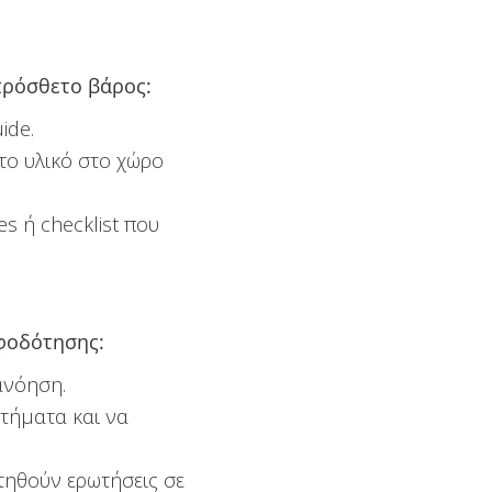
 πρόσθετο βάρος:
ide.
 το υλικό στο χώρο
s ή checklist που
φοδότησης:
ανόηση.
τήματα και να
τηθούν ερωτήσεις σε