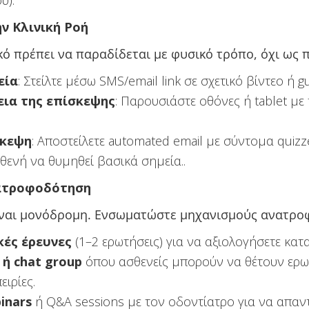
ύ).
ν Κλινική Ροή
κό πρέπει να παραδίδεται με φυσικό τρόπο, όχι ως
εία
: Στείλτε μέσω SMS/email link σε σχετικό βίντεο ή gu
εια της επίσκεψης
: Παρουσιάστε οθόνες ή tablet με
σκεψη
: Αποστείλετε automated email με σύντομα quizze
ενή να θυμηθεί βασικά σημεία..
νατροφοδότηση
ίναι μονόδρομη. Ενσωματώστε μηχανισμούς ανατρο
ές έρευνες
(1–2 ερωτήσεις) για να αξιολογήσετε κατ
 ή chat group
όπου ασθενείς μπορούν να θέτουν ερω
ιρίες.
inars
ή Q&A sessions με τον οδοντίατρο για να απαν