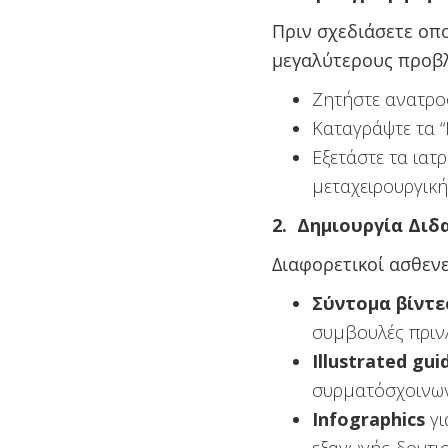
Πριν σχεδιάσετε οπο
μεγαλύτερους προβ
Ζητήστε ανατρο
Καταγράψτε τα “
Εξετάστε τα ιατ
μεταχειρουργική
2. Δημιουργία Δι
Διαφορετικοί ασθεν
Σύντομα βίντε
συμβουλές πριν/
Illustrated gui
συρματόσχοινων
Infographics
γι