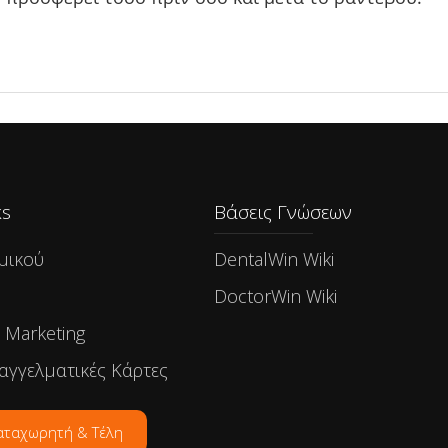
s​
Βάσεις Γνώσεων
μικού
DentalWin Wiki
DoctorWin Wiki
- Marketing
αγγελματικές Κάρτες
αταχωρητή & Τέλη