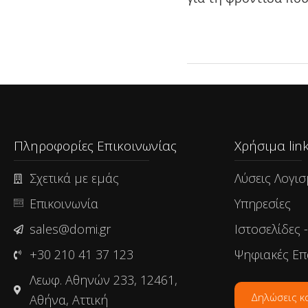
Πληροφορίες Επικοινωνίας
Χρήσιμα link
Σχετικά με εμάς
Λύσεις Λογισ
Επικοινωνία
Υπηρεσίες
sales@domi.gr
Ιστοσελίδες 
+30 210 41 37 123
Ψηφιακές Επ
Λεωφ. Αθηνών 233, 12461,
Δηλώσεις κ
Αθήνα, Αττική