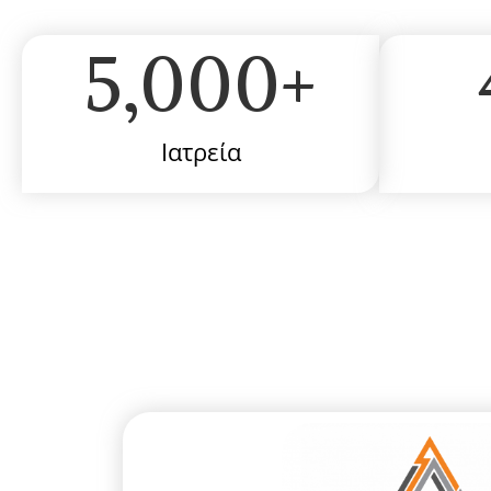
5,000
+
Ιατρεία