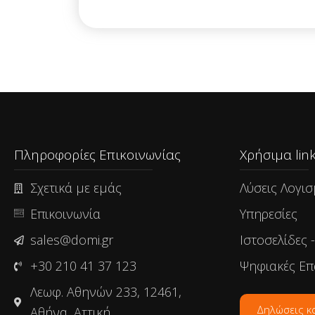
Πληροφορίες Επικοινωνίας
Χρήσιμα link
Σχετικά με εμάς
Λύσεις Λογισ
Επικοινωνία
Υπηρεσίες
sales@domi.gr
Ιστοσελίδες 
+30 210 41 37 123
Ψηφιακές Επ
Λεωφ. Αθηνών 233, 12461,
Δηλώσεις κ
Αθήνα, Αττική