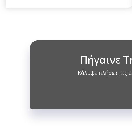
Πήγαινε Τ
Κάλυψε πλήρως τις αν