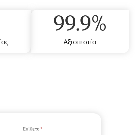
99.9
%
ίας
Αξιοπιστία
Επίθετο
*