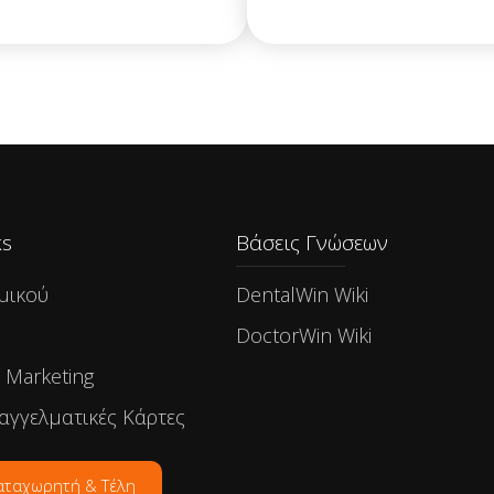
s​
Βάσεις Γνώσεων
μικού
DentalWin Wiki
DoctorWin Wiki
- Marketing
αγγελματικές Κάρτες
αταχωρητή & Τέλη