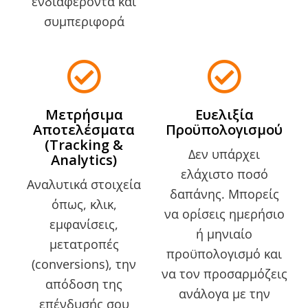
ενδιαφέροντα και
συμπεριφορά
Μετρήσιμα
Ευελιξία
Αποτελέσματα
Προϋπολογισμού
(Tracking &
Δεν υπάρχει
Analytics)
ελάχιστο ποσό
Αναλυτικά στοιχεία
δαπάνης. Μπορείς
όπως, κλικ,
να ορίσεις ημερήσιο
εμφανίσεις,
ή μηνιαίο
μετατροπές
προϋπολογισμό και
(conversions), την
να τον προσαρμόζεις
απόδοση της
ανάλογα με την
επένδυσής σου