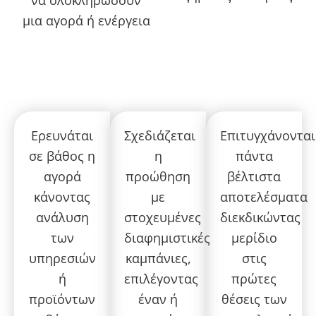
να ολοκληρώσουν
μια αγορά ή ενέργεια
Ερευνάται
Σχεδιάζεται
Επιτυγχάνονται
σε βάθος η
η
πάντα
αγορά
προώθηση
βέλτιστα
κάνοντας
με
αποτελέσματα
ανάλυση
στοχευμένες
διεκδικώντας
των
διαφημιστικές
μερίδιο
υπηρεσιών
καμπάνιες,
στις
ή
επιλέγοντας
πρώτες
προϊόντων
έναν ή
θέσεις των