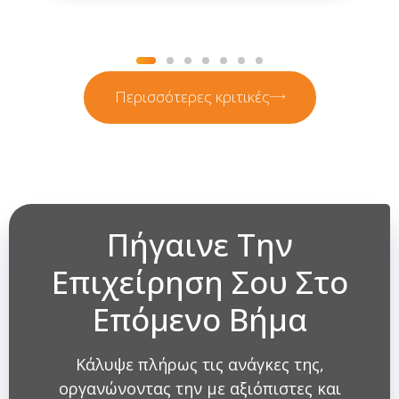
α
τη
χ
ρό
Περισσότερες κριτικές
Πήγαινε Την
Επιχείρηση Σου Στο
Επόμενο Βήμα
Κάλυψε πλήρως τις ανάγκες της,
οργανώνοντας την με αξιόπιστες και