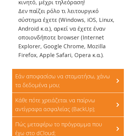
κινητό, μέχρι τηλεόραση!
Δεν παίζει ρόλο τι λειτουργικό
σύστημα έχετε (Windows, iOS, Linux,
Android κ.α.), αρκεί να έχετε έναν
οποιονδήποτε browser (Internet
Explorer, Google Chrome, Mozilla
Firefox, Apple Safari, Opera κ.α.).
Εάν αποφασίσω να σταματήσω, χάνω
τα δεδομένα μου;
Κάθε πότε χρειάζεται να παίρνω
Με το
DoctorWin
Cloud ποτέ δεν
αντίγραφα ασφαλείας (BackUp);
χρειάζεται να ανησυχείτε για τα
δεδομένα σας. Ακόμη και εάν
Πώς μεταφέρω το πρόγραμμα που
Δεν χρειάζεται. Δεν υπάρχει καμία
σταματήσετε τη συνδρομή σας, θα
έχω στο dCloud;
περίπτωση να χαθούν δεδομένα από